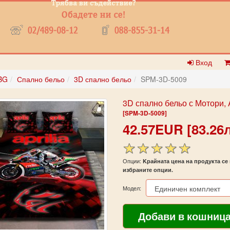
Вход
BG
Спално бельо
3D спално бельо
SPM-3D-5009
3D спално бельо с Мотори, A
[SPM-3D-5009]
42.57EUR [83.26л
Опции:
Kрайната цена на продукта се 
избраните опции.
Модел: