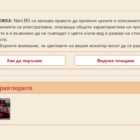
ЕЖКА
: Nani.BG си запазва правото да променя цените и описаниет
енията са илюстративни, описващи общите характеристики на прод
те и е възможно да не съвпадат с цвета и/или вид и размер на сто
сти.
бърнете внимание, че цветовете на вашия монитор могат да се раз
Как да поръчам
Видове плащане
 разгледахте