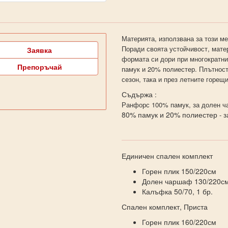
Материята, използвана за този ме
Поради своята устойчивост, матер
Заявка
формата си дори при многократн
Препоръчай
памук и 20% полиестер. Плътност
сезон, така и през летните горещ
Съдържа
:
Ранфорс 100% памук, за долен ча
80% памук и 20% полиестер
- з
Единичен спален комплект
Горен плик 150/220см
Долен чаршаф 130/220с
Калъфка 50/70, 1 бр.
Спален комплект, Приста
Горен плик 160/220см