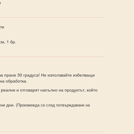
м
ти
м, 1 бр.
а пране 30 градуса! Не използвайте избелващи
на обработка.
 реални и отговарят напълно на продуктът, който
ни дни. (
Произвежда се след потвърждаване на