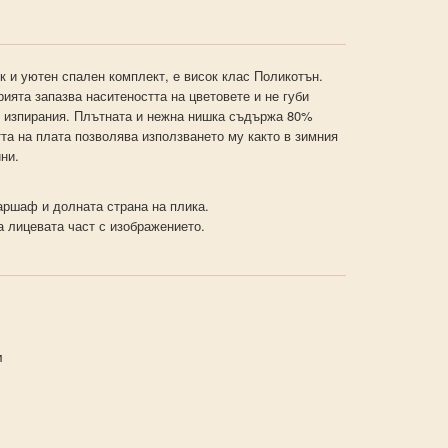
к и уютен спален комплект, е висок клас Поликотън.
ията запазва наситеността на цветовете и не губи
и изпирания. Плътната и нежна нишка съдържа 80%
та на плата позволява използването му както в зимния
ини.
ршаф и долната страна на плика.
а лицевата част с изображението.
м