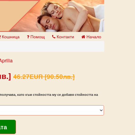
Кошница
Помощ
Контакти
Начало
prilia
в.]
46.27EUR [90.50лв.]
получава, като към стойността му се добавя стойността на