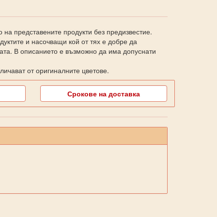
о на представените продукти без предизвестие.
уктите и насочващи кой от тях е добре да
ката. В описанието е възможно да има допуснати
личават от оригиналните цветове.
Срокове на доставка