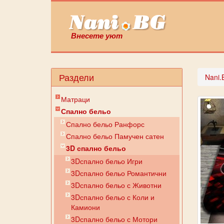
Внесете уют
Раздели
Nani.
Матраци
Спално бельо
Спално бельо Ранфорс
Спално бельо Памучен сатен
3D спално бельо
3Dспално бельо Игри
3Dспално бельо Романтични
3Dспално бельо с Животни
3Dспално бельо с Коли и
Камиони
3Dспално бельо с Мотори