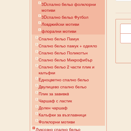
3Dспално бельо фолклорни
мотиви
3Dспално бельо Футбол
Ловджийски мотиви
флорални мотиви
Спално бельо Памук
Спално бельо памук + одеяло
Спално бельо Поликотън
Спално бельо Микрофибър
Спално бельо 2 части плик и
калъфки
Eдноцветно спално бельо
Двулицево спално бельо
Плик за завивкa
Чаршаф с ластик
Долен чаршаф
Калъфки за възглавници
Фолклорни мотиви
Луксозно спално бельо