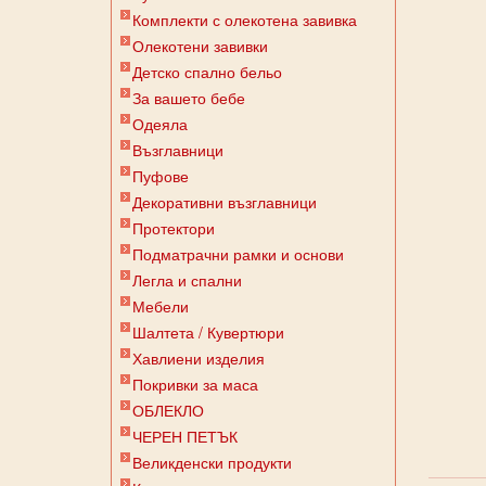
Комплекти с олекотена завивка
Олекотени завивки
Детско спално бельо
За вашето бебе
Одеяла
Възглавници
Пуфове
Декоративни възглавници
Протектори
Подматрачни рамки и основи
Легла и спални
Мебели
Шалтета / Кувертюри
Хавлиени изделия
Покривки за маса
ОБЛЕКЛО
ЧЕРЕН ПЕТЪК
Великденски продукти