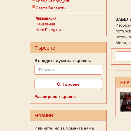
Коледни продукти
Свети Валентин
Ликвидация
ЗАБЕЛ
Намаления
Изображ
Нови Продукти
потърси
неточно
Моля, о
Търсене
Въведете дума за търсене.
Вие
Търсене
Разширено търсене
Новини
Извините, но за момента няма