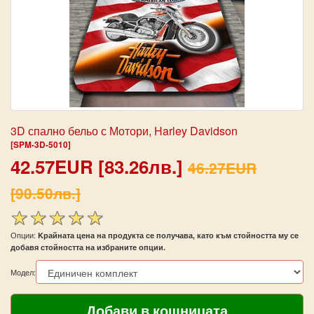
3D спално бельо с Мотори, Harley Davidson
[SPM-3D-5010]
42.57EUR [83.26лв.]
46.27EUR
[90.50лв.]
Опции:
Kрайната цена на продукта се получава, като към стойността му се
добавя стойността на избраните опции.
Модел: