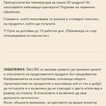
Препоръчителна температура за пране 30 градуса! Не
използвайте избелващи препарати! Подлежи на термична
обработка.
Снимките, които използваме са реални и отговарят напълно
на продуктът, който ще получите.
!!! Срок за доставка до 10 работни дни. (
Произвежда се след
)
потвърждаване на поръчка ви.
ЗАБЕЛЕЖКА
: Nani.BG си запазва правото да променя цените
и описанието на представените продукти без предизвестие.
Изображенията са илюстративни, описващи общите
характеристики на продуктите и насочващи кой от тях е добре
да потърсите и е възможно да не съвпадат с цвета и/или вид и
размер на стоката. В описанието е възможно да има
допуснати неточности.
Моля, обърнете внимание, че цветовете на вашия монитор