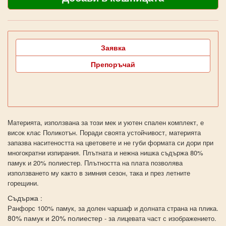
Заявка
Препоръчай
Материята, използвана за този мек и уютен спален комплект, е
висок клас Поликотън. Поради своята устойчивост, материята
запазва наситеността на цветовете и не губи формата си дори при
многократни изпирания. Плътната и нежна нишка съдържа 80%
памук и 20% полиестер. Плътността на плата позволява
използването му както в зимния сезон, така и през летните
горещини.
Съдържа
:
Ранфорс 100% памук, за долен чаршаф и долната страна на плика.
80% памук и 20% полиестер
- за лицевата част с изображението.