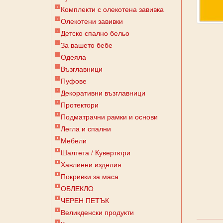
Комплекти с олекотена завивка
Олекотени завивки
Детско спално бельо
За вашето бебе
Одеяла
Възглавници
Пуфове
Декоративни възглавници
Протектори
Подматрачни рамки и основи
Легла и спални
Мебели
Шалтета / Кувертюри
Хавлиени изделия
Покривки за маса
ОБЛЕКЛО
ЧЕРЕН ПЕТЪК
Великденски продукти