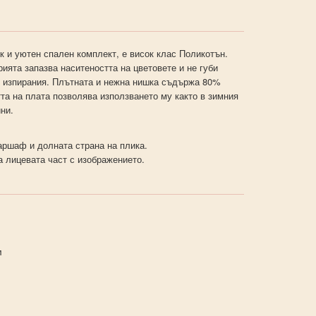
к и уютен спален комплект, е висок клас Поликотън.
ията запазва наситеността на цветовете и не губи
и изпирания. Плътната и нежна нишка съдържа 80%
та на плата позволява използването му както в зимния
ини.
ршаф и долната страна на плика.
а лицевата част с изображението.
м