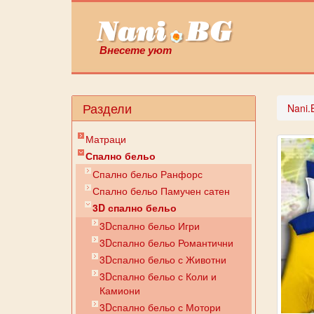
Внесете уют
Раздели
Nani.
Матраци
Спално бельо
Спално бельо Ранфорс
Спално бельо Памучен сатен
3D спално бельо
3Dспално бельо Игри
3Dспално бельо Романтични
3Dспално бельо с Животни
3Dспално бельо с Коли и
Камиони
3Dспално бельо с Мотори