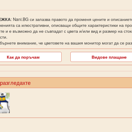
ЕЖКА
: Nani.BG си запазва правото да променя цените и описаниет
енията са илюстративни, описващи общите характеристики на прод
те и е възможно да не съвпадат с цвета и/или вид и размер на сто
сти.
бърнете внимание, че цветовете на вашия монитор могат да се раз
Как да поръчам
Видове плащане
 разгледахте