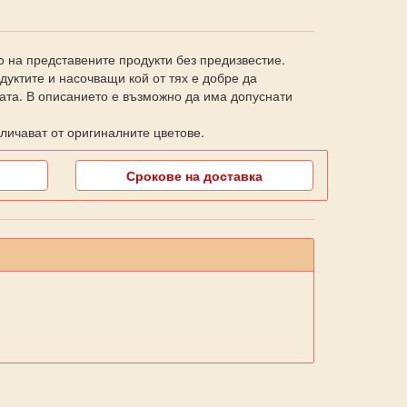
о на представените продукти без предизвестие.
уктите и насочващи кой от тях е добре да
ката. В описанието е възможно да има допуснати
личават от оригиналните цветове.
Срокове на доставка