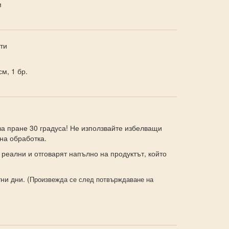
м
ти
м, 1 бр.
а пране 30 градуса! Не използвайте избелващи
на обработка.
 реални и отговарят напълно на продуктът, който
ни дни. (
Произвежда се след потвърждаване на