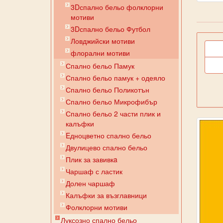
3Dспално бельо фолклорни
мотиви
3Dспално бельо Футбол
Ловджийски мотиви
флорални мотиви
Спално бельо Памук
Спално бельо памук + одеяло
Спално бельо Поликотън
Спално бельо Микрофибър
Спално бельо 2 части плик и
калъфки
Eдноцветно спално бельо
Двулицево спално бельо
Плик за завивкa
Чаршаф с ластик
Долен чаршаф
Калъфки за възглавници
Фолклорни мотиви
Луксозно спално бельо