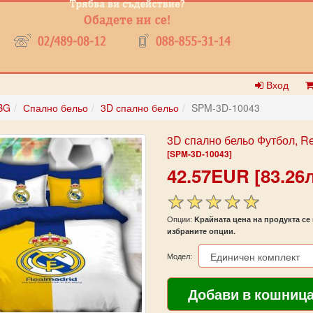
Вход
BG
Спално бельо
3D спално бельо
SPM-3D-10043
3D спално бельо Футбол, R
[SPM-3D-10043]
42.57EUR [83.26л
Опции:
Kрайната цена на продукта се 
избраните опции.
Модел: