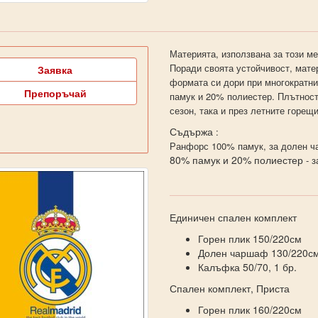
Материята, използвана за този ме
Поради своята устойчивост, матер
Заявка
формата си дори при многократн
Препоръчай
памук и 20% полиестер. Плътност
сезон, така и през летните горещ
Съдържа
:
Ранфорс 100% памук, за долен ча
80% памук и 20% полиестер
- з
Единичен спален комплект
Горен плик 150/220см
Долен чаршаф 130/220с
Калъфка 50/70, 1 бр.
Спален комплект, Приста
Горен плик 160/220см