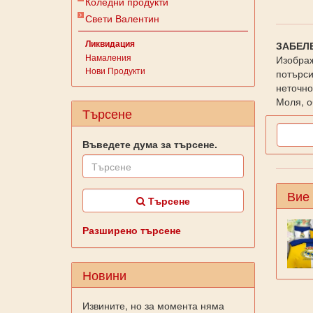
Коледни продукти
Свети Валентин
Ликвидация
ЗАБЕЛ
Намаления
Изображ
Нови Продукти
потърси
неточно
Моля, о
Търсене
Въведете дума за търсене.
Вие
Търсене
Разширено търсене
Новини
Извините, но за момента няма