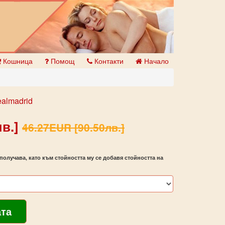
Кошница
Помощ
Контакти
Начало
ealmadrid
в.]
46.27EUR [90.50лв.]
получава, като към стойността му се добавя стойността на