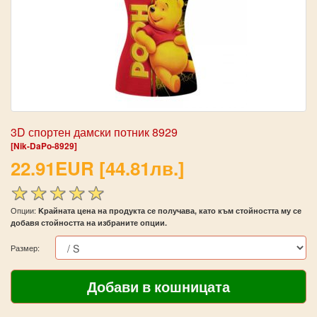
3D спортен дамски потник 8929
[Nik-DaPo-8929]
22.91EUR [44.81лв.]
Опции:
Kрайната цена на продукта се получава, като към стойността му се
добавя стойността на избраните опции.
Размер: