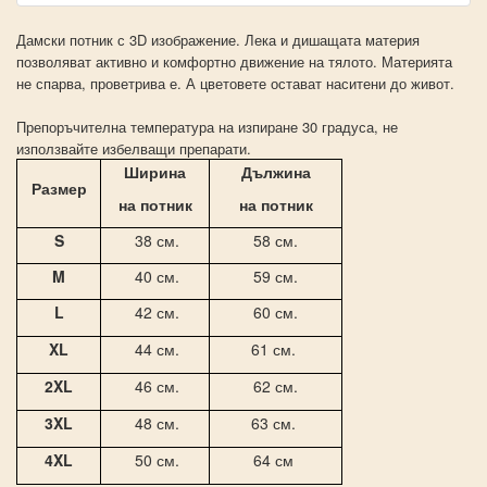
Дамски потник с 3D изображение. Лека и дишащата материя
позволяват активно и комфортно движение на тялото. Материята
не спарва, проветрива е. А цветовете остават наситени до живот.
Препоръчителна температура на изпиране 30 градуса, не
използвайте избелващи препарати.
Ширина
Дължина
Размер
на потник
на
потник
S
38 см.
58 см.
M
40 см.
59 см.
L
42 см.
60 см.
XL
44 см.
61 см.
2XL
46 см.
62 см.
3XL
48 см.
63 см.
4XL
50 см.
64 см