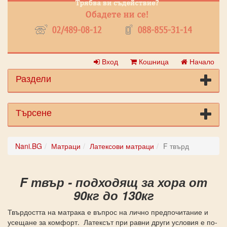
Вход
Кошница
Начало
Раздели
Търсене
Nani.BG
Матраци
Латексови матраци
F твърд
F твър - подходящ за хора от
90кг до 130кг
Твърдостта на матрака е въпрос на лично предпочитание и
усещане за комфорт. Латексът при равни други условия е по-