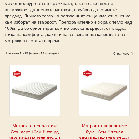
мек от полиуретана и пружината, така че ако нямате
възможност да тествате матрака, е хубаво да го имате
предвид. Личното тегло на ползващият също има отношение
към изборът на твърдост. Препоръчително е хора с тегло над
100кг. да се ориентират към по-висока твърдост, от гледна
точка на комфорта , както и на запазване на качествата на
матрака за по-дълго време.
Показани
1
-
13
(всичко
13
позиции)
1
Страници:
Матрак от пенолатекс
Матрак от пенолатекс
Стандарт 16см F твърд
Лукс 16см F твърд
363.00EUR
389.00EUR
[709.97лв.]
[760.82лв.]