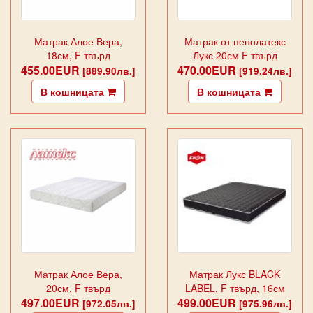
Матрак Алое Вера,
Матрак от пенолатекс
18см, F твърд
Лукс 20см F твърд
455.00EUR
470.00EUR
[889.90лв.]
[919.24лв.]
В кошницата
В кошницата
Матрак Алое Вера,
Матрак Лукс BLACK
20см, F твърд
LABEL, F твърд, 16см
497.00EUR
499.00EUR
[972.05лв.]
[975.96лв.]