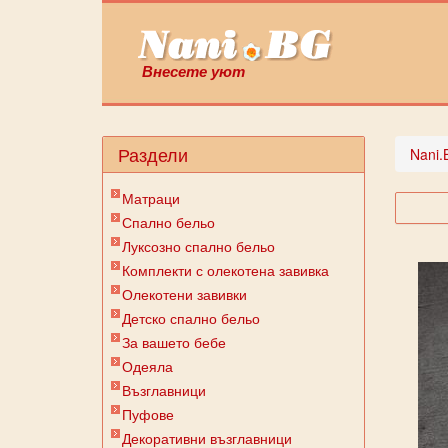
Внесете уют
Раздели
Nani.
Матраци
Спално бельо
Луксозно спално бельо
Комплекти с олекотена завивка
Олекотени завивки
Детско спално бельо
За вашето бебе
Одеяла
Възглавници
Пуфове
Декоративни възглавници