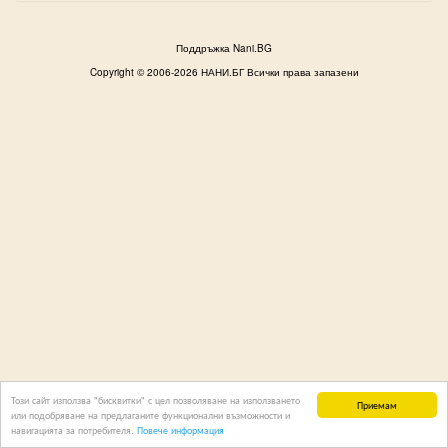
Поддръжка Nani.BG
Copyright © 2006-2026 НАНИ.БГ Всички права запазени
Този сайт използва "бисквитки" с цел позволяване на използването
Приемам
или подобряване на предлаганите функционални възможности и
навигацията за потребителя.
Повече информация