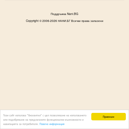
Поддръжка Nani.BG
Copyright © 2006-2026 НАНИ.БГ Всички права запазени
Този сайт използва "бисквитки" с цел позволяване на използването
Приемам
или подобряване на предлаганите функционални възможности и
навигацията за потребителя.
Повече информация