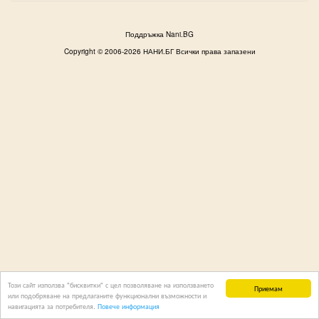
Поддръжка Nani.BG
Copyright © 2006-2026 НАНИ.БГ Всички права запазени
Този сайт използва "бисквитки" с цел позволяване на използването
Приемам
или подобряване на предлаганите функционални възможности и
навигацията за потребителя.
Повече информация