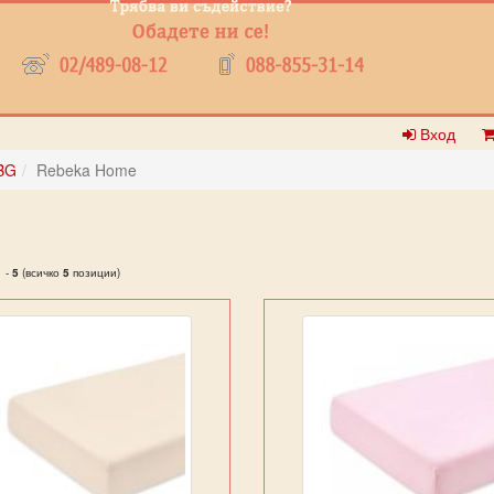
Вход
BG
Rebeka Home
1
-
5
(всичко
5
позиции)