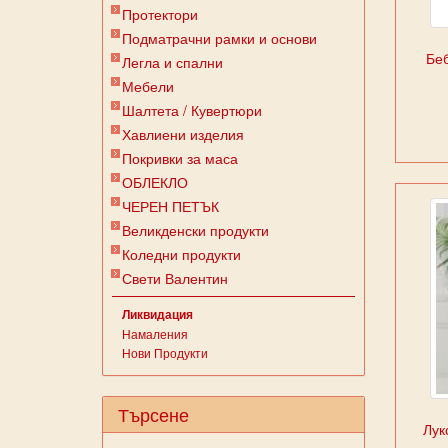
Протектори
Подматрачни рамки и основи
Беб
Легла и спални
Мебели
Шалтета / Кувертюри
Хавлиени изделия
Покривки за маса
ОБЛЕКЛО
ЧЕРЕН ПЕТЪК
Великденски продукти
Коледни продукти
Свети Валентин
Ликвидация
Намаления
Нови Продукти
Търсене
Лук