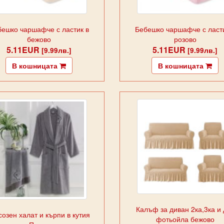
ешко чаршафче с ластик в
Бебешко чаршафче с ласти
бежово
розово
5.11EUR
5.11EUR
[9.99лв.]
[9.99лв.]
В кошницата
В кошницата
Калъф за диван 2ка,3ка и 
созен халат и кърпи в кутия
фотьойла бежово