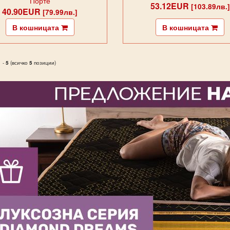
Порте
53.12EUR
[103.89лв.]
40.90EUR
[79.99лв.]
В кошницата
В кошницата
1
-
5
(всичко
5
позиции)