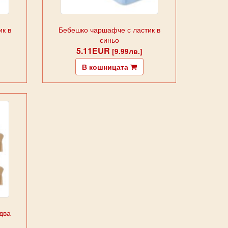
к в
Бебешко чаршафче с ластик в
синьо
5.11EUR
[9.99лв.]
В кошницата
два