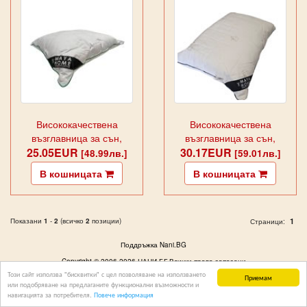
Висококачествена
Висококачествена
възглавница за сън,
възглавница за сън,
25.05EUR
Бамбук
30.17EUR
ПАМУК
[48.99лв.]
[59.01лв.]
В кошницата
В кошницата
Показани
1
-
2
(всичко
2
позиции)
1
Страници:
Поддръжка Nani.BG
Copyright © 2006-2026 НАНИ.БГ Всички права запазени
Този сайт използва "бисквитки" с цел позволяване на използването
Приемам
или подобряване на предлаганите функционални възможности и
навигацията за потребителя.
Повече информация