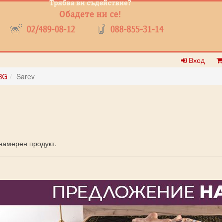
Вход
BG
Sarev
намерен продукт.