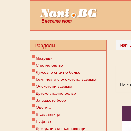
Внесете уют
Раздели
Nani.
Матраци
Спално бельо
Луксозно спално бельо
Комплекти с олекотена завивка
Не е 
Олекотени завивки
Детско спално бельо
За вашето бебе
Одеяла
Възглавници
Пуфове
Декоративни възглавници