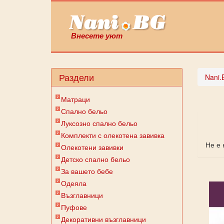
Внесете уют
Раздели
Nani.
Матраци
Спално бельо
Луксозно спално бельо
Комплекти с олекотена завивка
Не е 
Олекотени завивки
Детско спално бельо
За вашето бебе
Одеяла
Възглавници
Пуфове
Декоративни възглавници