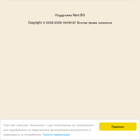
Поддръжка Nani.BG
Copyright © 2006-2026 НАНИ.БГ Всички права запазени
Този сайт използва "бисквитки" с цел позволяване на използването
Приемам
или подобряване на предлаганите функционални възможности и
навигацията за потребителя.
Повече информация