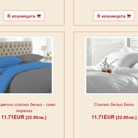
В кошницата
В кошницата
цветно спално бельо - сиво
Спално бельо Бяло
тюркоаз
11.71EUR
11.71EUR
[22.90лв.]
[22.90лв.]