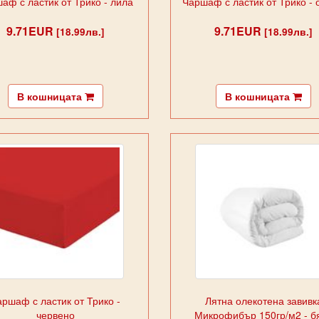
аф с ластик от Трико - лила
Чаршаф с ластик от Трико -
9.71EUR
9.71EUR
[18.99лв.]
[18.99лв.]
В кошницата
В кошницата
аршаф с ластик от Трико -
Лятна олекотена завивк
червено
Микрофибър 150гр/м2 - б