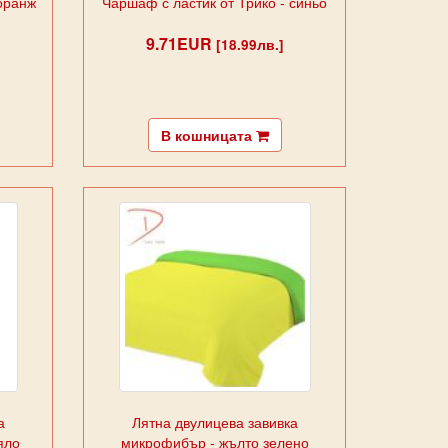
 оранж
Чаршаф с ластик от Трико - синьо
9.71EUR
[18.99лв.]
В кошницата
а
Лятна двулицева завивка
яло
микрофибър - жълто зелено