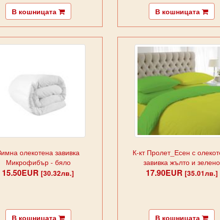
В кошницата
В кошницата
Зимна олекотена завивка
К-кт Пролет_Есен с олеко
Микрофибър - бяло
завивка жълто и зелен
15.50EUR
17.90EUR
[30.32лв.]
[35.01лв.]
В кошницата
В кошницата