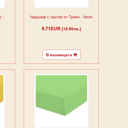
 -
Чаршаф с ластик от Трико - бяло
9.71EUR
[18.99лв.]
В кошницата