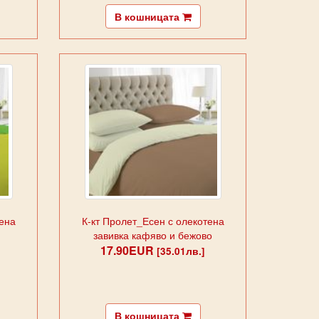
В кошницата
тена
К-кт Пролет_Есен с олекотена
о
завивка кафяво и бежово
17.90EUR
[35.01лв.]
В кошницата