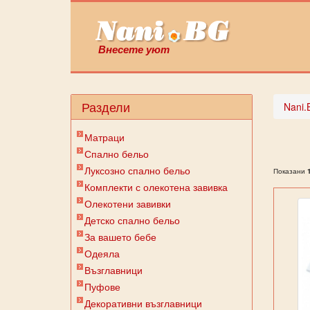
Внесете уют
Раздели
Nani.
Матраци
Спално бельо
Луксозно спално бельо
Показани
Комплекти с олекотена завивка
Олекотени завивки
Детско спално бельо
За вашето бебе
Одеяла
Възглавници
Пуфове
Декоративни възглавници