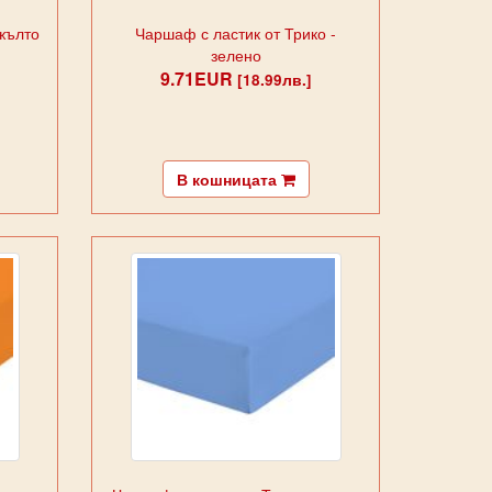
 жълто
Чаршаф с ластик от Трико -
зелено
9.71EUR
[18.99лв.]
В кошницата