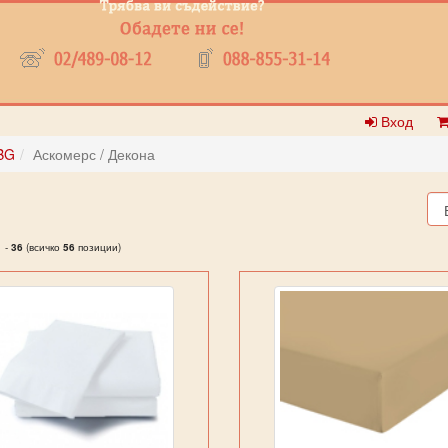
Вход
BG
Аскомерс / Декона
1
-
36
(всичко
56
позиции)