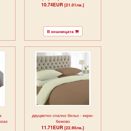
10.74EUR
[21.01лв.]
В кошницата
а
двуцветно спално бельо - екрю-
коаз
бежово
11.71EUR
[22.90лв.]