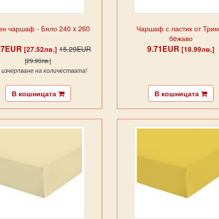
ен чаршаф - Бяло 240 x 260
Чаршаф с ластик от Трико
бeжаво
07EUR
9.71EUR
15.29EUR
[27.52лв.]
[18.99лв.]
[29.90лв.]
о изчерпване на количествата!
В кошницата
В кошницата