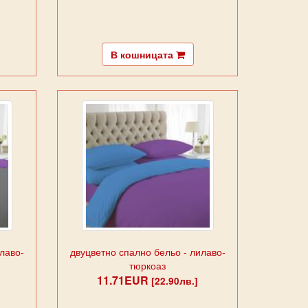
В кошницата
лаво-
двуцветно спално бельо - лилаво-
тюркоаз
11.71EUR
[22.90лв.]