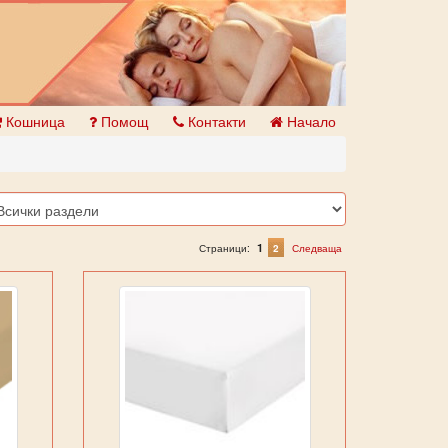
Кошница
Помощ
Контакти
Начало
1
Страници:
2
Следваща