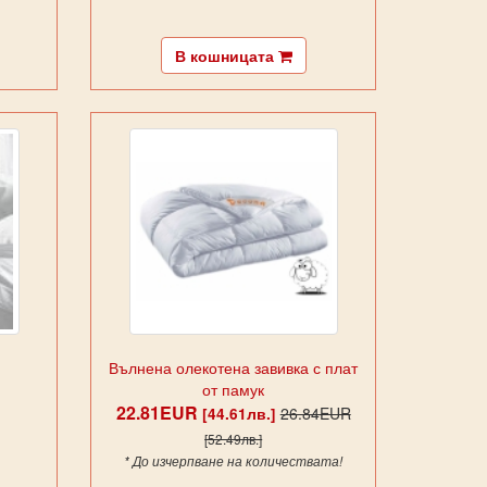
В кошницата
Вълнена олекотена завивка с плат
от памук
22.81EUR
26.84EUR
[44.61лв.]
[52.49лв.]
* До изчерпване на количествата!