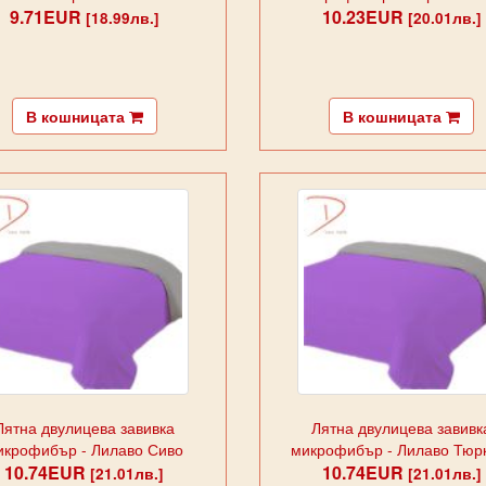
9.71EUR
10.23EUR
[18.99лв.]
[20.01лв.]
В кошницата
В кошницата
Лятна двулицева завивка
Лятна двулицева завивк
икрофибър - Лилаво Сиво
микрофибър - Лилаво Тюр
10.74EUR
10.74EUR
[21.01лв.]
[21.01лв.]