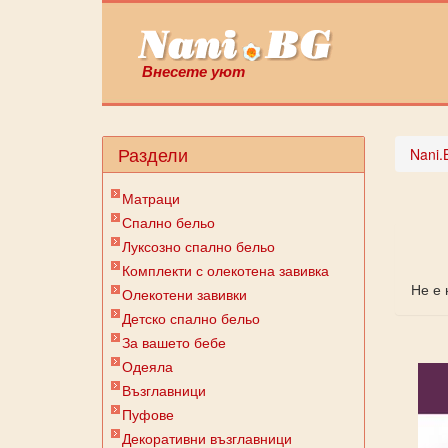
Внесете уют
Раздели
Nani.
Матраци
Спално бельо
Луксозно спално бельо
Комплекти с олекотена завивка
Не е 
Олекотени завивки
Детско спално бельо
За вашето бебе
Одеяла
Възглавници
Пуфове
Декоративни възглавници