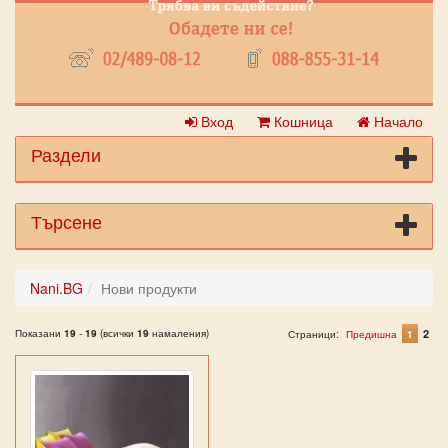
Вход
Кошница
Начало
Раздели
Търсене
Nani.BG
Нови продукти
Показани
19
-
19
(всички
19
намаления)
2
Страници:
Предишна
1