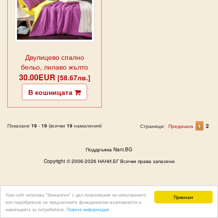
Двулицево спално
бельо, лилаво жълто
30.00EUR
[58.67лв.]
В кошницата
Показани
19
-
19
(всички
19
намаления)
2
Страници:
Предишна
1
Поддръжка Nani.BG
Copyright © 2006-2026 НАНИ.БГ Всички права запазени
Този сайт използва "бисквитки" с цел позволяване на използването
Приемам
или подобряване на предлаганите функционални възможности и
навигацията за потребителя.
Повече информация