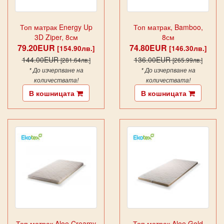
Топ матрак Energy Up
Топ матрак, Bamboo,
3D Ziper, 8см
8см
79.20EUR
74.80EUR
[154.90лв.]
[146.30лв.]
144.00EUR
136.00EUR
[281.64лв.]
[265.99лв.]
* До изчерпване на
* До изчерпване на
количествата!
количествата!
В кошницата
В кошницата
Топ матрак Aloe Creamy
Топ матрак Aloe Gold