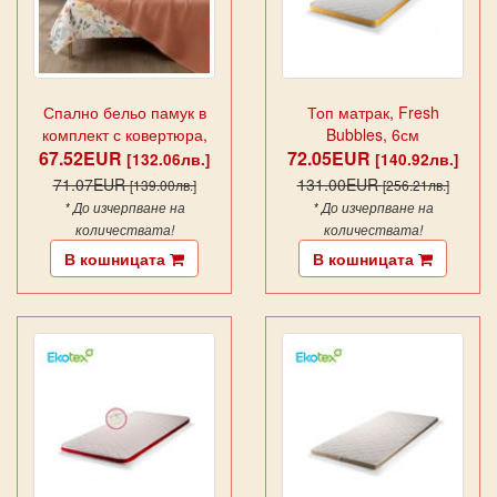
Спално бельо памук в
Топ матрак, Fresh
комплект с ковертюра,
Bubbles, 6см
67.52EUR
FAYETTE APRICOT
72.05EUR
[132.06лв.]
[140.92лв.]
71.07EUR
131.00EUR
[139.00лв.]
[256.21лв.]
* До изчерпване на
* До изчерпване на
количествата!
количествата!
В кошницата
В кошницата