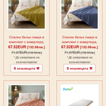
Спално бельо памук в
Спално бельо памук в
комплект с ковертюра,
комплект с ковертюра,
67.52EUR
FAYETTE YELLOW
67.52EUR
FAYETTE BLUE
[132.06лв.]
[132.06лв.]
71.07EUR
71.07EUR
[139.00лв.]
[139.00лв.]
* До изчерпване на
* До изчерпване на
количествата!
количествата!
В кошницата
В кошницата