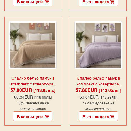
В кошницата
В кошницата
Спално бельо памук в
Спално бельо памук в
комплект с ковертюра,
комплект с ковертюра,
57.80EUR
MELANIE ,латте
57.80EUR
MELANIE, лила
[113.05лв.]
[113.05лв.]
60.84EUR
60.84EUR
[118.99лв.]
[118.99лв.]
* До изчерпване на
* До изчерпване на
количествата!
количествата!
В кошницата
В кошницата