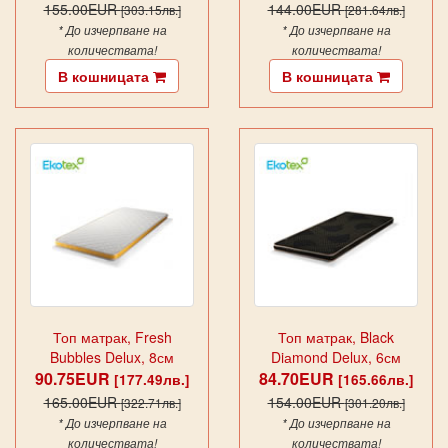
155.00EUR
144.00EUR
[303.15лв.]
[281.64лв.]
* До изчерпване на
* До изчерпване на
количествата!
количествата!
В кошницата
В кошницата
Топ матрак, Fresh
Топ матрак, Black
Bubbles Delux, 8см
Diаmond Delux, 6см
90.75EUR
84.70EUR
[177.49лв.]
[165.66лв.]
165.00EUR
154.00EUR
[322.71лв.]
[301.20лв.]
* До изчерпване на
* До изчерпване на
количествата!
количествата!