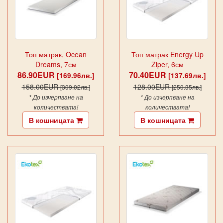
Топ матрак, Ocean
Топ матрак Energy Up
Dreams, 7см
Ziper, 6см
86.90EUR
70.40EUR
[169.96лв.]
[137.69лв.]
158.00EUR
128.00EUR
[309.02лв.]
[250.35лв.]
* До изчерпване на
* До изчерпване на
количествата!
количествата!
В кошницата
В кошницата