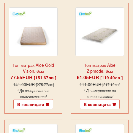
Топ матрак Aloe Gold
Топ матрак Aloe
Vision, 6см
Zipmode, 6см
77.55EUR
61.05EUR
[151.67лв.]
[119.40лв.]
141.00EUR
111.00EUR
[275.77лв.]
[217.10лв.]
* До изчерпване на
* До изчерпване на
количествата!
количествата!
В кошницата
В кошницата