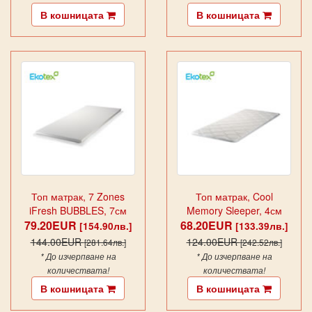
В кошницата
В кошницата
Топ матрак, 7 Zones
Топ матрак, Cool
iFresh BUBBLES, 7см
Memory Sleeper, 4см
79.20EUR
68.20EUR
[154.90лв.]
[133.39лв.]
144.00EUR
124.00EUR
[281.64лв.]
[242.52лв.]
* До изчерпване на
* До изчерпване на
количествата!
количествата!
В кошницата
В кошницата