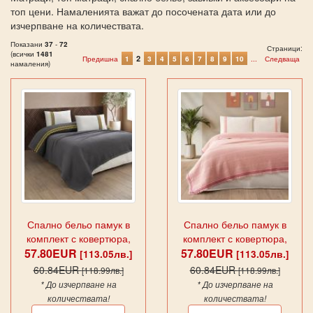
топ цени. Намаленията важат до посочената дата или до
изчерпване на количествата.
Показани
37
-
72
Страници:
(всички
1481
2
Предишна
1
3
4
5
6
7
8
9
10
...
Следваща
намаления)
Спално бельо памук в
Спално бельо памук в
комплект с ковертюра,
комплект с ковертюра,
57.80EUR
VALERIE, antracit
MELANIE ,наситено роз
57.80EUR
[113.05лв.]
[113.05лв.]
60.84EUR
60.84EUR
[118.99лв.]
[118.99лв.]
* До изчерпване на
* До изчерпване на
количествата!
количествата!