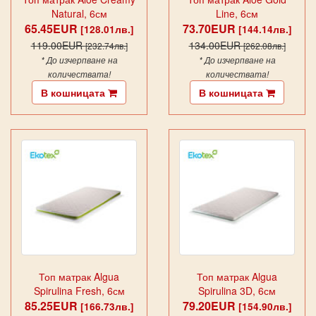
Natural, 6см
Line, 6см
65.45EUR
73.70EUR
[128.01лв.]
[144.14лв.]
119.00EUR
134.00EUR
[232.74лв.]
[262.08лв.]
* До изчерпване на
* До изчерпване на
количествата!
количествата!
В кошницата
В кошницата
Топ матрак Algua
Топ матрак Algua
Spirulina Fresh, 6см
Spirulina 3D, 6см
85.25EUR
79.20EUR
[166.73лв.]
[154.90лв.]