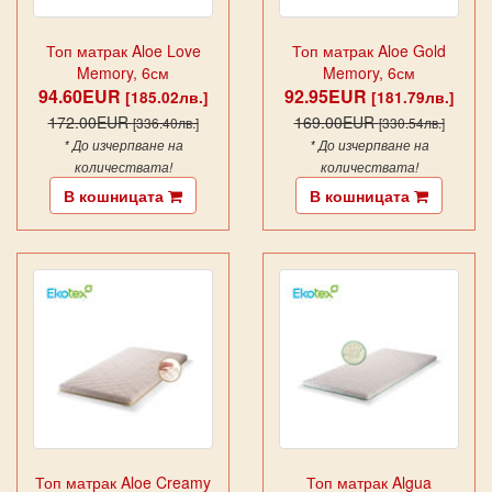
Топ матрак Aloe Love
Топ матрак Aloe Gold
Memory, 6см
Memory, 6см
94.60EUR
92.95EUR
[185.02лв.]
[181.79лв.]
172.00EUR
169.00EUR
[336.40лв.]
[330.54лв.]
* До изчерпване на
* До изчерпване на
количествата!
количествата!
В кошницата
В кошницата
Топ матрак Aloe Creamy
Топ матрак Algua