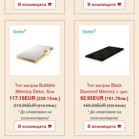
В кошницата
В кошницата
Топ матрак Bubbles
Топ матрак Black
Memory Delux, 8см
Diаmond Memory с цип,
117.15EUR
92.95EUR
6см
[229.13лв.]
[181.79лв.]
213.00EUR
169.00EUR
[416.59лв.]
[330.54лв.]
* До изчерпване на
* До изчерпване на
количествата!
количествата!
В кошницата
В кошницата