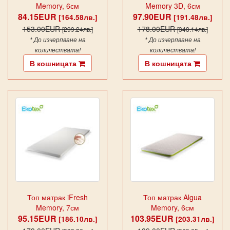
Memory, 6см
Memory 3D, 6см
84.15EUR
97.90EUR
[164.58лв.]
[191.48лв.]
153.00EUR
178.00EUR
[299.24лв.]
[348.14лв.]
* До изчерпване на
* До изчерпване на
количествата!
количествата!
В кошницата
В кошницата
Топ матрак iFresh
Топ матрак Algua
Memory, 7см
Memory, 6см
95.15EUR
103.95EUR
[186.10лв.]
[203.31лв.]