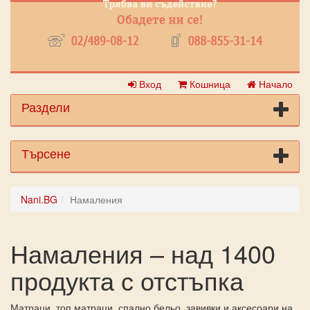
Вход
Кошница
Начало
Раздели
Търсене
Nani.BG
Намаления
Намаления – над 1400
продукта с отстъпка
Матраци, топ матраци, спално бельо, завивки и аксесоари на