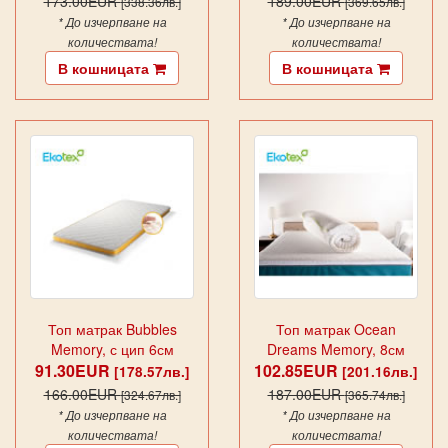
173.00EUR
189.00EUR
[338.36лв.]
[369.65лв.]
* До изчерпване на
* До изчерпване на
количествата!
количествата!
В кошницата
В кошницата
Топ матрак Bubbles
Топ матрак Ocean
Memory, с цип 6см
Dreams Memory, 8см
91.30EUR
102.85EUR
[178.57лв.]
[201.16лв.]
166.00EUR
187.00EUR
[324.67лв.]
[365.74лв.]
* До изчерпване на
* До изчерпване на
количествата!
количествата!