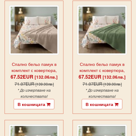
Спално бельо памук в
Спално бельо памук в
комплект с ковертюра,
комплект с ковертюра,
FAYETTE CAPPUCCINO
67.52EUR
67.52EUR
FAYETTE GREEN
[132.06лв.]
[132.06лв.]
71.07EUR
71.07EUR
[139.00лв.]
[139.00лв.]
* До изчерпване на
* До изчерпване на
количествата!
количествата!
В кошницата
В кошницата