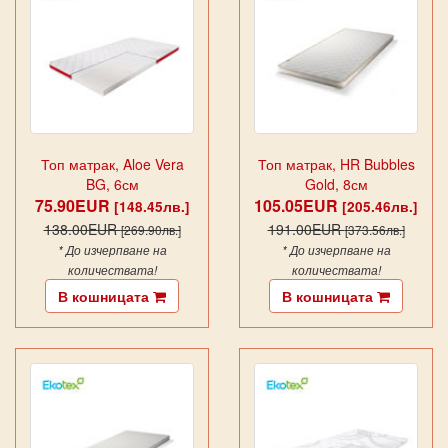
Топ матрак, Aloe Vera
Топ матрак, HR Bubbles
BG, 6см
Gold, 8см
75.90EUR
105.05EUR
[148.45лв.]
[205.46лв.]
138.00EUR
191.00EUR
[269.90лв.]
[373.56лв.]
* До изчерпване на
* До изчерпване на
количествата!
количествата!
В кошницата
В кошницата